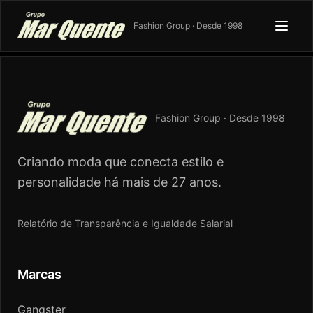
Fashion Group · Desde 1998
Fashion Group · Desde 1998
Criando moda que conecta estilo e
personalidade há mais de 27 anos.
Relatório de Transparência e Igualdade Salarial
Marcas
Gangster