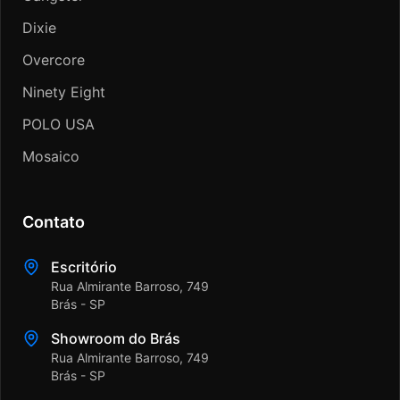
Dixie
Overcore
Ninety Eight
POLO USA
Mosaico
Contato
Escritório
Rua Almirante Barroso, 749
Brás - SP
Showroom do Brás
Rua Almirante Barroso, 749
Brás - SP